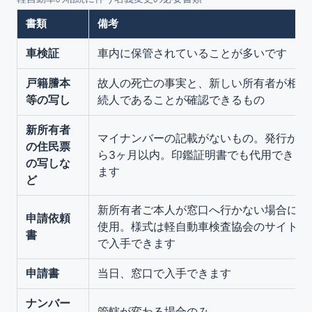
書類
備考
車検証
車内に保管されていることが多いです
戸籍謄本
故人の死亡の事実と、新しい所有者が相
等の写し
続人であることが確認できるもの
新所有者
マイナンバーの記載がないもの。発行か
の住民票
ら3ヶ月以内。印鑑証明書でも代用でき
の写しな
ます
ど
新所有者ご本人が窓口へ行かない場合に
申請依頼
使用。様式は軽自動車検査協会のサイト
書
で入手できます
申請書
当日、窓口で入手できます
ナンバー
管轄が変わる場合のみ