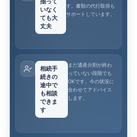
揃って
す。書類の代行取得も
いなく
サポートしています。
ても大
丈夫
まだ遺産分割が終わ
相続手
っていない段階でも
続きの
OKです。今の状況に
途中で
合わせてアドバイス
も相談
します。
できま
す