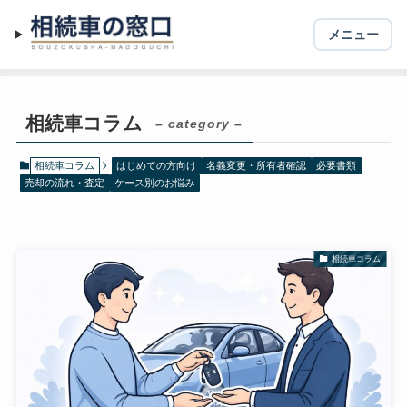
メニュー
ホーム
相続車コラム
相続車コラム
– category –
相続車コラム
はじめての方向け
名義変更・所有者確認
必要書類
売却の流れ・査定
ケース別のお悩み
相続車コラム