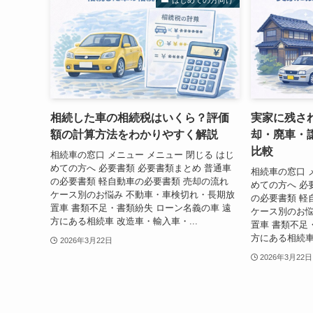
はじめての方向け
相続した車の相続税はいくら？評価
実家に残さ
額の計算方法をわかりやすく解説
却・廃車・
比較
相続車の窓口 メニュー メニュー 閉じる はじ
めての方へ 必要書類 必要書類まとめ 普通車
相続車の窓口 
の必要書類 軽自動車の必要書類 売却の流れ
めての方へ 必
ケース別のお悩み 不動車・車検切れ・長期放
の必要書類 軽
置車 書類不足・書類紛失 ローン名義の車 遠
ケース別のお悩
方にある相続車 改造車・輸入車・...
置車 書類不足
方にある相続車 
2026年3月22日
2026年3月22日