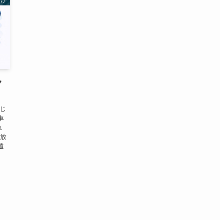
向け
ク
はじ
車
れ
期放
遠