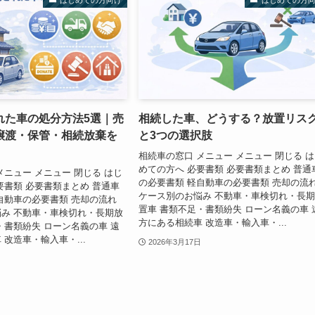
はじめての方向け
はじめての方
れた車の処分方法5選｜売
相続した車、どうする？放置リス
譲渡・保管・相続放棄を
と3つの選択肢
相続車の窓口 メニュー メニュー 閉じる 
めての方へ 必要書類 必要書類まとめ 普通
メニュー メニュー 閉じる はじ
の必要書類 軽自動車の必要書類 売却の流
要書類 必要書類まとめ 普通車
ケース別のお悩み 不動車・車検切れ・長
自動車の必要書類 売却の流れ
置車 書類不足・書類紛失 ローン名義の車 
み 不動車・車検切れ・長期放
方にある相続車 改造車・輸入車・...
・書類紛失 ローン名義の車 遠
改造車・輸入車・...
2026年3月17日